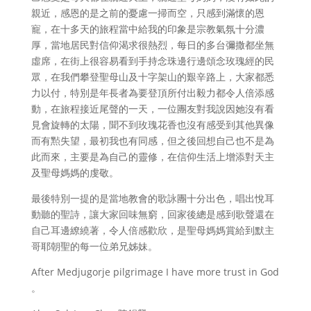
親近，感恩的是之前的憂慮一掃而空，只感到滿懷的恩
寵，在十多天的旅程當中給我的印象是宗教氣氛十分濃
厚，當地居民對信仰渴求很熱烈，每日的多台彌撒都坐無
虛席，在街上很容易看到手持念珠邊行邊頌念玫瑰經的民
眾，在我們攀登聖母山及十字架山的艱辛路上，大家都悉
力以付，特別是年長者為要登頂所付出毅力都令人倍添感
動，在旅程接近尾聲的一天，一位團友對我說因她沒有看
見會旋轉的太陽，聞不到玫瑰花香也沒有感受到其他異像
而有㸃失望，最初我也有同感，但之後回想自己也不是為
此而來，主要是為自己的靈修，在信仰生活上增添對天主
及聖母媽媽的虔敬。
最後特別一提的是當地教會的歌詠團十分出色，唱出悅耳
動聽的聖詩，讓大家回味無窮，回家後總是感到歌聲還在
自己耳邊繚繞著，令人倍感歡欣，是聖母媽媽賞給到默主
哥耶朝聖的每一位弟兄姊妹。
After Medjugorje pilgrimage I have more trust in God
。