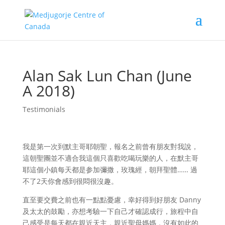
Alan Sak Lun Chan (June
A 2018)
Testimonials
我是第一次到默主哥耶朝聖，報名之前曾有朋友對我說，
這朝聖團並不適合我這個只喜歡吃喝玩樂的人，在默主哥
耶這個小鎮每天都是参加彌撒，玫瑰經，朝拜聖體…… 過
不了2天你會感到很悶很沒趣。
直至要交費之前也有一點點憂慮，幸好得到好朋友 Danny
及太太的鼓勵，亦想考驗一下自己才確認成行，旅程中自
己感受是每天都在親近天主，親近聖母媽媽，沒有如此的