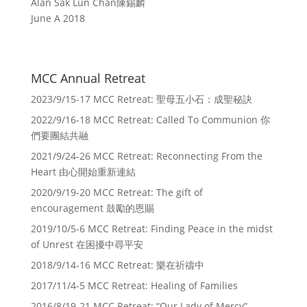
Alan Sak Lun Chan陳錫麟
June A 2018
MCC Annual Retreat
2023/9/15-17 MCC Retreat: 聖母五小石：成聖秘訣
2022/9/16-18 MCC Retreat: Called To Communion 你
們要團結共融
2021/9/24-26 MCC Retreat: Reconnecting From the
Heart 由心開始重新連結
2020/9/19-20 MCC Retreat: The gift of
encouragement 鼓勵的恩賜
2019/10/5-6 MCC Retreat: Finding Peace in the midst
of Unrest 在困擾中尋平安
2018/9/14-16 MCC Retreat: 樂在祈禱中
2017/11/4-5 MCC Retreat: Healing of Families
2016/8/19-21 MCC Retreat: “Our Lady of Mercy”