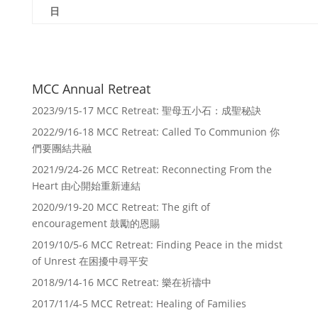
日
MCC Annual Retreat
2023/9/15-17 MCC Retreat: 聖母五小石：成聖秘訣
2022/9/16-18 MCC Retreat: Called To Communion 你
們要團結共融
2021/9/24-26 MCC Retreat: Reconnecting From the
Heart 由心開始重新連結
2020/9/19-20 MCC Retreat: The gift of
encouragement 鼓勵的恩賜
2019/10/5-6 MCC Retreat: Finding Peace in the midst
of Unrest 在困擾中尋平安
2018/9/14-16 MCC Retreat: 樂在祈禱中
2017/11/4-5 MCC Retreat: Healing of Families