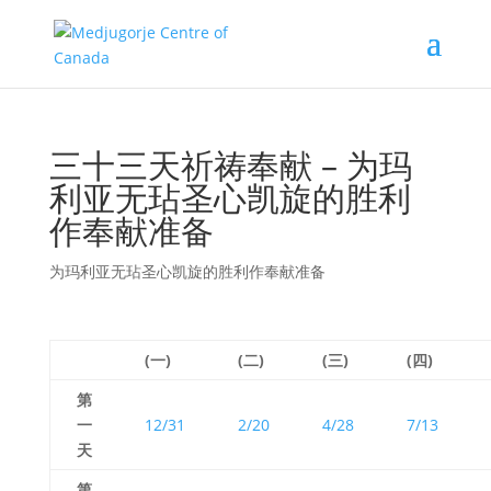
三十三天祈祷奉献 – 为玛
利亚无玷圣心凯旋的胜利
作奉献准备
为玛利亚无玷圣心凯旋的胜利作奉献准备
(
一
)
(
二
)
(
三
)
(
四
)
第
一
12/31
2/20
4/28
7/13
天
第